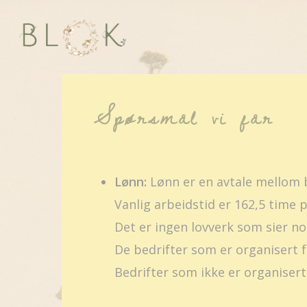
Skip
to
main
content
Spørsmål vi får
Lønn:
Lønn er en avtale mellom b
Vanlig arbeidstid er 162,5 time p
Det er ingen lovverk som sier no
De bedrifter som er organisert fø
Bedrifter som ikke er organisert