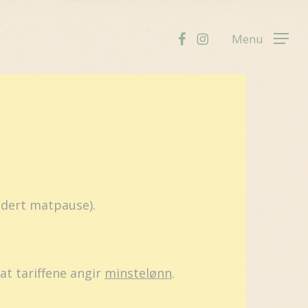
facebook
instagram
Menu
ludert matpause).
at tariffene angir
minstelønn
.