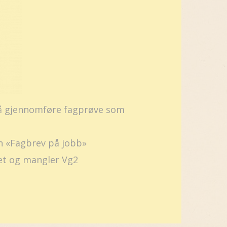
er å gjennomføre fagprøve som
en «Fagbrev på jobb»
et og mangler Vg2