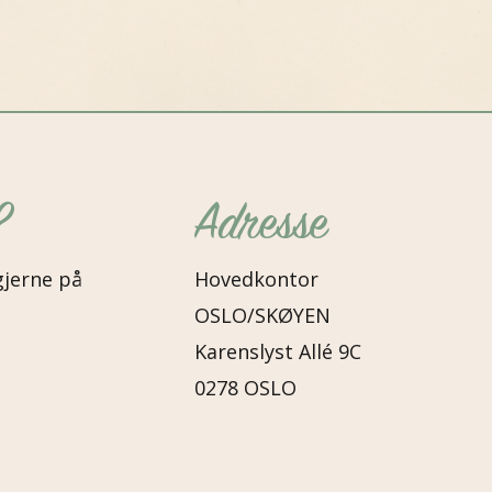
?
Adresse
gjerne på
Hovedkontor
OSLO/SKØYEN
Karenslyst Allé 9C
0278 OSLO