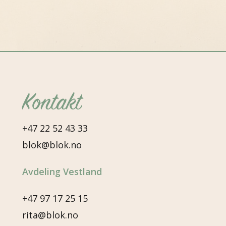
Kontakt
+47 22 52 43 33
blok@blok.no
Avdeling Vestland
+47 97 17 25 15
rita@blok.no