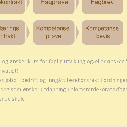
t og ønsker kurs for faglig utvikling og/eller ønsk
ivatist)
 jobb i bedrift og inngått lærekontrakt i ordning
deg som ønsker utdanning i blomsterdekoratørfag
ende skole