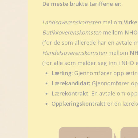
De meste brukte tariffene er:
Landsoverenskomsten
mellom
Virke
Butikkoverenskomsten
mellom
NHO
(for de som allerede har en avtale 
Handelsoverenskomsten
mellom
N
(for alle som melder seg inn i NHO e
Lærling:
Gjennomfører opplæring 
Lærekandidat:
Gjennomfører oppl
Lærekontrakt:
En avtale om oppl
Opplæringskontrakt
er en lærek