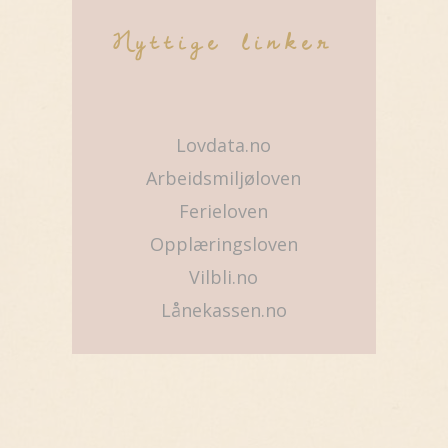
Nyttige linker
Lovdata.no
Arbeidsmiljøloven
Ferieloven
Opplæringsloven
Vilbli.no
Lånekassen.no